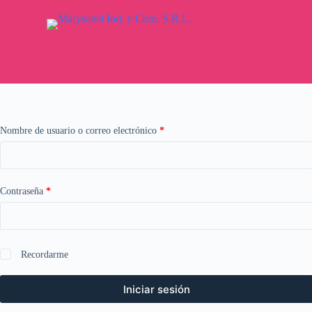
S
k
i
p
t
o
c
o
n
t
Nombre de usuario o correo electrónico
*
e
n
t
Contraseña
*
Recordarme
Iniciar sesión