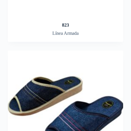
823
Línea Armada