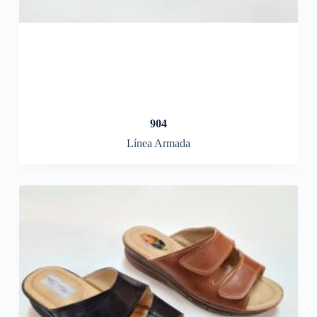
904
Línea Armada