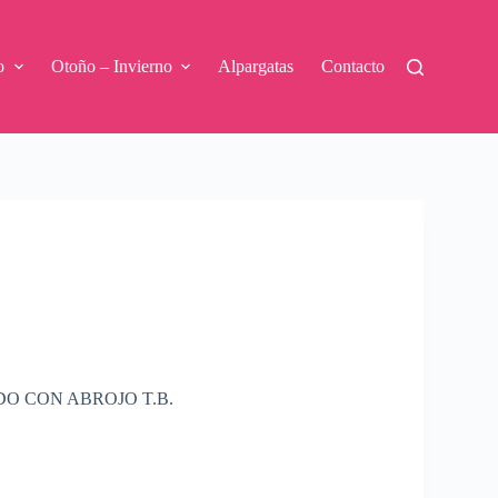
o
Otoño – Invierno
Alpargatas
Contacto
O CON ABROJO T.B.