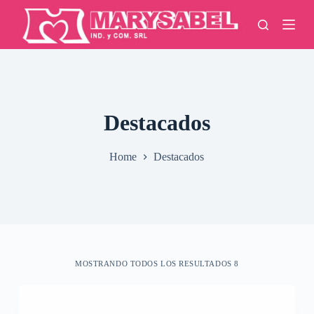
S
k
i
p
t
o
c
o
n
Destacados
t
e
n
Home
Destacados
t
MOSTRANDO TODOS LOS RESULTADOS 8