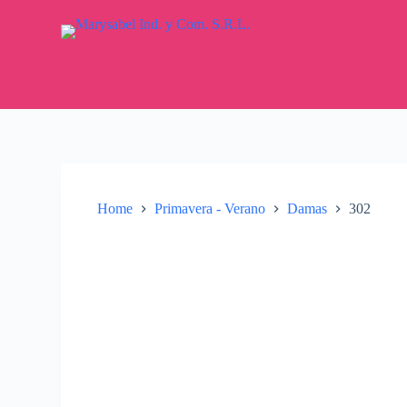
S
k
i
p
t
o
c
o
n
t
e
n
Home
Primavera - Verano
Damas
302
t