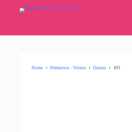
S
k
i
p
t
o
c
o
n
t
e
n
Home
Primavera - Verano
Damas
303
t