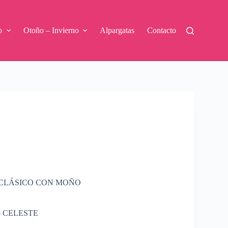
o
Otoño – Invierno
Alpargatas
Contacto
 CLÁSICO CON MOÑO
– CELESTE