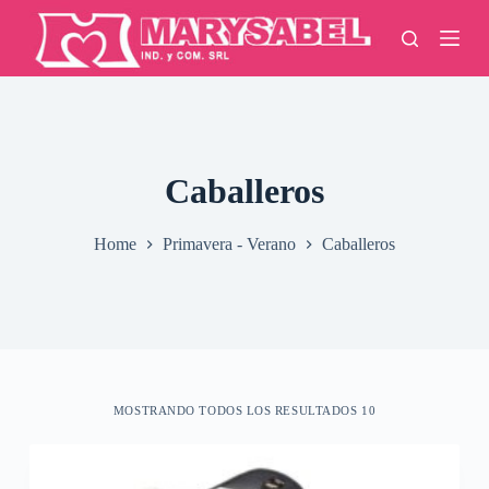
S
k
i
p
t
o
c
o
n
Caballeros
t
e
n
Home
Primavera - Verano
Caballeros
t
MOSTRANDO TODOS LOS RESULTADOS 10