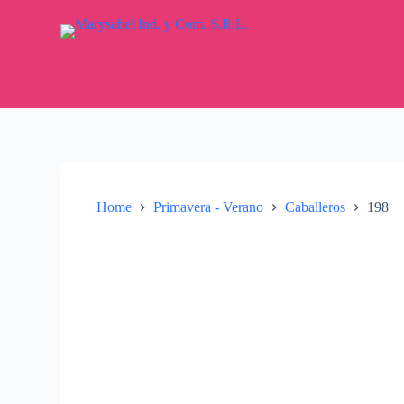
S
k
i
p
t
o
c
o
n
t
e
n
Home
Primavera - Verano
Caballeros
198
t