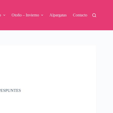
o
Otoño – Invierno
Alpargatas
Contacto
PESPUNTES