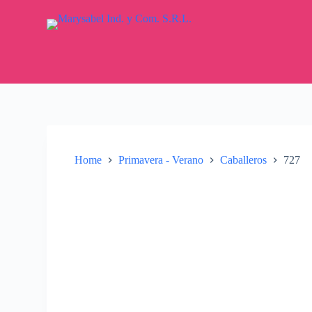
S
k
i
p
t
o
c
o
n
t
e
n
Home
Primavera - Verano
Caballeros
727
t