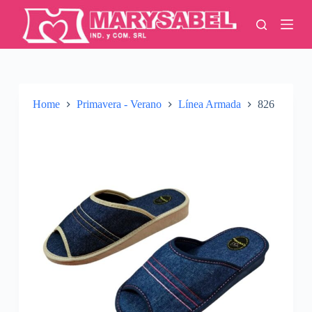
S
k
i
p
t
o
c
o
Home
Primavera - Verano
Línea Armada
826
n
t
e
n
t