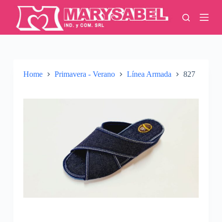
S
k
i
p
t
o
c
o
Home
Primavera - Verano
Línea Armada
827
n
t
e
n
t