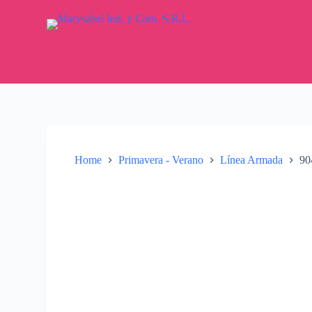
S
k
i
p
t
o
c
o
n
t
e
n
Home
Primavera - Verano
Línea Armada
90
t