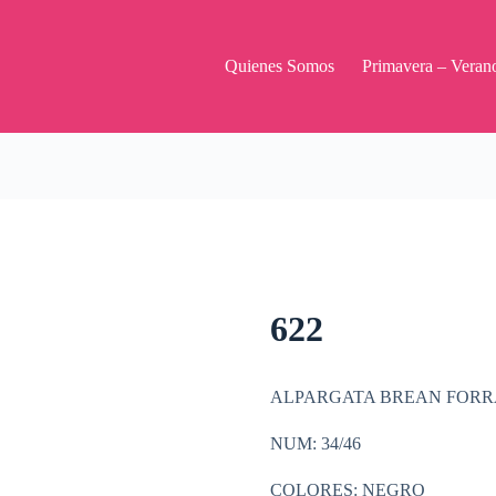
Quienes Somos
Primavera – Veran
622
ALPARGATA BREAN FOR
NUM: 34/46
COLORES: NEGRO