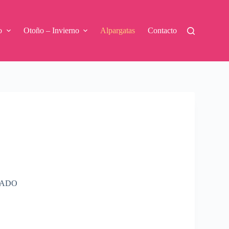
o
Otoño – Invierno
Alpargatas
Contacto
RADO