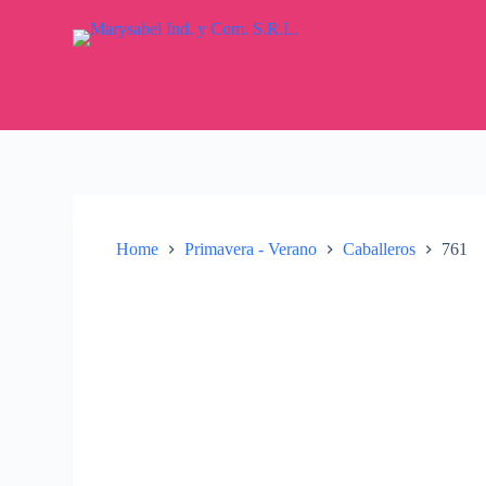
S
k
i
p
t
o
c
o
n
t
e
n
Home
Primavera - Verano
Caballeros
761
t