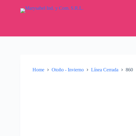
S
k
i
p
t
o
c
o
n
t
e
n
Home
Otoño - Invierno
Línea Cerrada
860
t