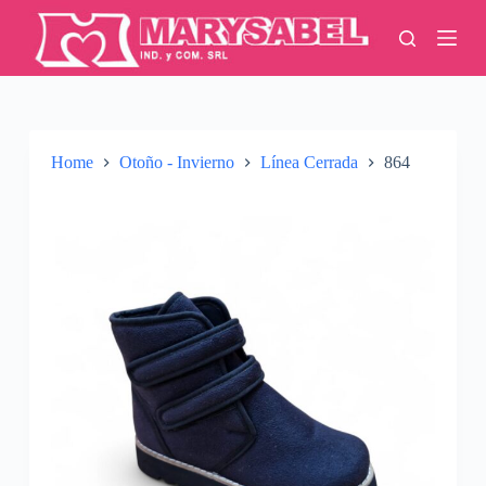
S
k
i
p
t
o
c
o
Home
Otoño - Invierno
Línea Cerrada
864
n
t
e
n
t