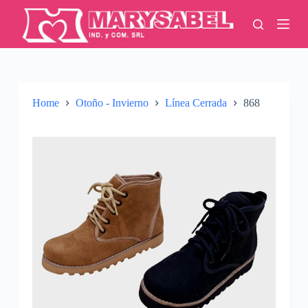
S
k
i
p
t
o
c
o
Home
Otoño - Invierno
Línea Cerrada
868
n
t
e
n
t