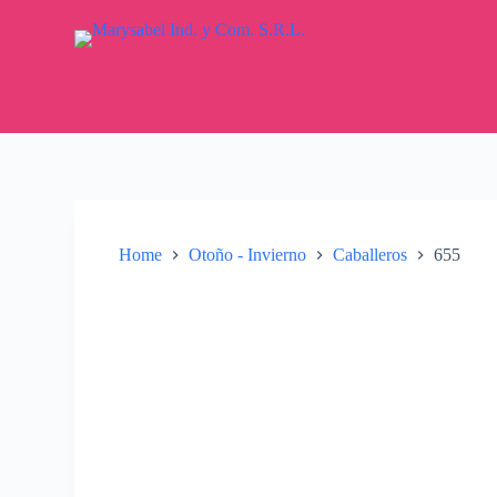
S
k
i
p
t
o
c
o
n
t
e
n
Home
Otoño - Invierno
Caballeros
655
t