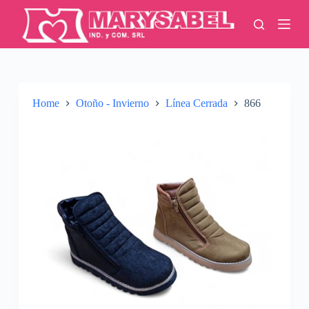
S
k
i
p
t
o
c
o
Home
Otoño - Invierno
Línea Cerrada
866
n
t
e
n
t