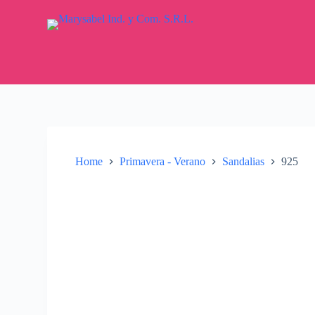
S
k
i
p
t
o
c
o
n
t
e
n
Home
Primavera - Verano
Sandalias
925
t