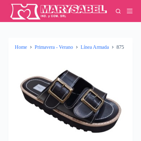
S
k
i
p
t
o
c
o
Home
Primavera - Verano
Línea Armada
875
n
t
e
n
t