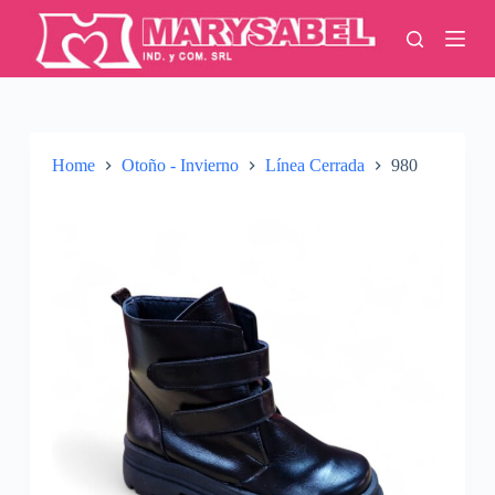
S
k
i
p
t
o
c
o
Home
Otoño - Invierno
Línea Cerrada
980
n
t
e
n
t