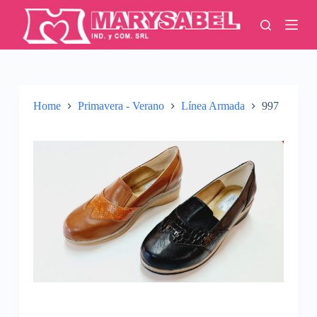
S
k
i
p
t
o
c
o
Home
Primavera - Verano
Línea Armada
997
n
t
e
n
t