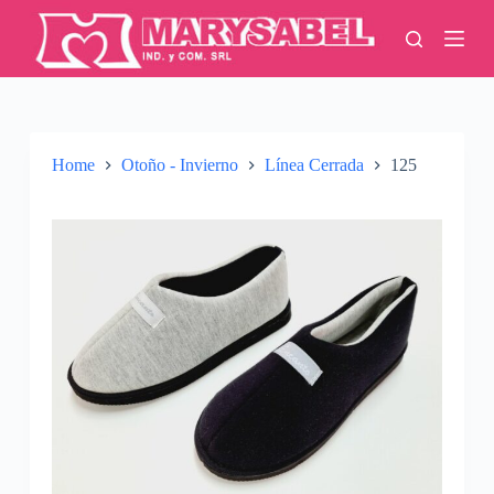
S
k
i
p
t
o
c
o
Home
Otoño - Invierno
Línea Cerrada
125
n
t
e
n
t