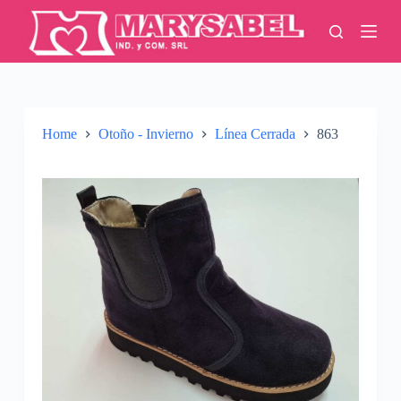
S
k
i
p
t
o
c
o
Home
Otoño - Invierno
Línea Cerrada
863
n
t
e
n
t