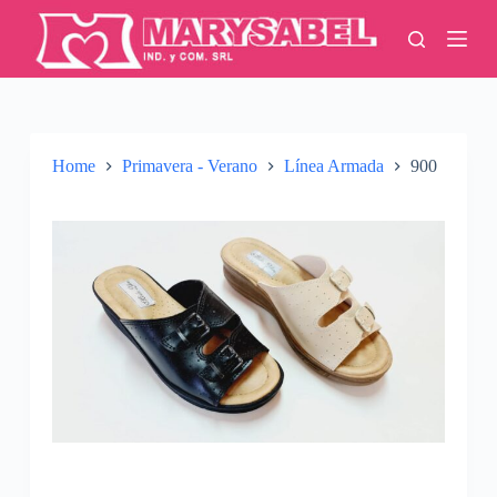
S
k
i
p
t
o
c
o
Home
Primavera - Verano
Línea Armada
900
n
t
e
n
t