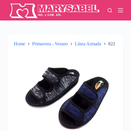
S
k
i
p
t
o
c
o
Home
Primavera - Verano
Línea Armada
822
n
t
e
n
t